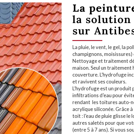
La peintur
la solution
sur Antibe
La pluie, le vent, le gel, la
champignons, moisissures) 
Nettoyage et traitement dé
maison. Seul un traitement 
couverture. L’hydrofuge inc
et ravivent ses couleurs.
L’hydrofuge est un produit 
infiltrations d’eau pour évi
rendant les toitures auto-
acrylique siliconée. Grâce 
toit : l’eau de pluie glisse l
autres saletés pour que vot
(entre 5 à 7 ans). Si vous s