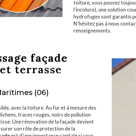
toiture, vous pouvez toujo
l’incolore), une solution co
hydrofuges sont garantis p
N’hésitez pas à nous contac
renseignements.
sage façade
 et terrasse
Maritimes (06)
ible, avec la toiture. Au fur et à mesure des
lichens, traces rouges, noirs de pollution
âtisse. Une rénovation de la façade devient
ssurer son rôle de protection de la
çade
est d’une importance capitale si vous